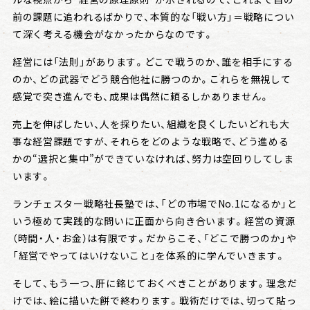
前の課題に追われるばかりで、本質的な「戦い方」＝戦略につい
て深く考える機会がなかったからなのです。
経営には「法則」があります。どこで戦うのか、誰を相手にする
のか、どの武器でどう競合他社に勝つのか。これらを無視して
感覚で突き進んでも、成果は偶然に頼るしかありません。
売上を伸ばしたい、人を採りたい、組織を良くしたい――どれも大
事な経営課題ですが、それらをどのような戦略で、どう進める
かの“選択と集中”ができていなければ、努力は空回りしてしま
います。
ランチェスター戦略社長塾では、「どの市場でNo.1になるか」と
いう極めて実践的な問いに正面から向き合います。経営の資源
（時間・人・お金）は有限です。だからこそ、「どこで勝つのか」や
「経営でやってはいけないこと」を体系的に学んでいきます。
そして、もう一つ、肝に銘じておくべきことがあります。理念だ
けでは、絵に描いた餅で終わります。戦術だけでは、切って貼っ