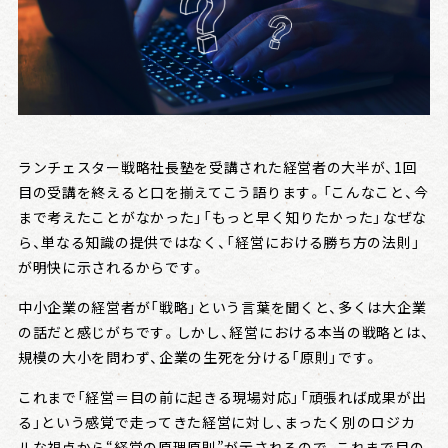
会社情報
戦略日記
ランチェスター戦略社長塾を受講された経営者の大半が、1回
目の受講を終えると口を揃えてこう語ります。「こんなこと、今
まで考えたことがなかった」「もっと早く知りたかった」――なぜな
ら、単なる知識の提供ではなく、「経営における勝ち方の法則」
が明快に示されるからです。
中小企業の経営者が「戦略」という言葉を聞くと、多くは大企業
の話だと感じがちです。しかし、経営における本当の戦略とは、
規模の大小を問わず、企業の生死を分ける「原則」です。
これまで「経営＝目の前に起きる現場対応」「頑張れば成果が出
る」という感覚で走ってきた経営に対し、まったく別のロジカ
ルな視点から“経営の原理原則”が示されるので、これまで目の