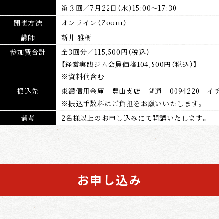
第３回／7月22日（水）15:00～17:30
開催方法
オンライン（Zoom）
講師
新井 雅樹
参加費合計
全3回分／115,500円（税込）
【経営実践ジム会員価格104,500円（税込）】
※資料代含む
振込先
東濃信用金庫 豊山支店 普通 0094220 イ
※振込手数料はご負担をお願いいたします。
備考
2名様以上のお申し込みにて開講いたします。
お申し込み