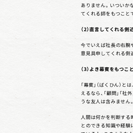
ありません。いついか
てくれる師をもつこと
（2）直言してくれる側
今でいえば社長の右腕
意見具申してくれる側
（3）よき幕賓をもつこ
「幕賓」（ばくひん）と
えるなら、「顧問」「社
うな友人は含みません
人間は何かを判断する
とのできる知識や経験