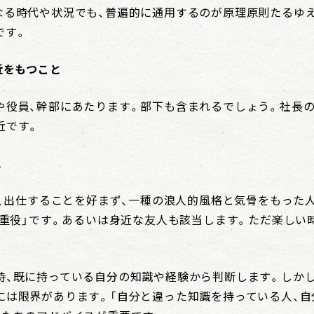
なる時代や状況でも、普遍的に通用するのが原理原則たるゆ
です。
近をもつこと
や役員、幹部にあたります。部下も含まれるでしょう。社長の
近です。
と
は、出仕することを好まず、一種の浪人的風格と気骨をもった
外重役」です。あるいは身近な友人も該当します。ただ楽しい
。
時、既に持っている自分の知識や経験から判断します。しか
には限界があります。「自分と違った知識を持っている人、