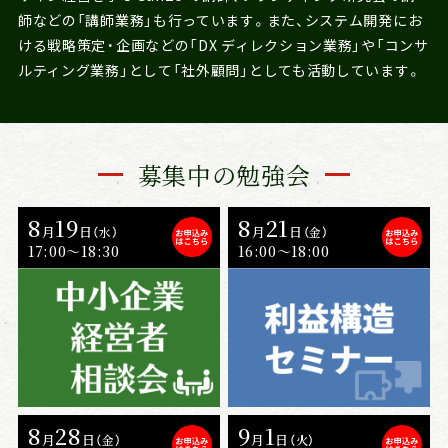
師などの「講師業務」も行っています。また、システム開発にお
ける戦略策定・企画などの「DX ディレクション業務」や「コンサ
ルティング業務」として「社外顧問」としても活動しています。
募集中の勉強会
8
19
8
21
月
日
月
日
（水）
（金）
17:00〜18:30
16:00〜18:00
8
28
9
1
月
日
月
日
（金）
（火）