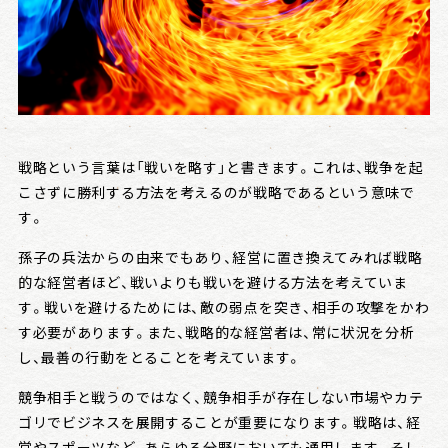
会社情報
戦略日記
戦略という言葉は「戦いを略す」と書きます。これは、戦争を起
こさずに勝利する方法を考えるのが戦略であるという意味で
す。
孫子の兵法からの由来でもあり、経営に置き換えてみれば戦略
的な経営者ほど、戦いよりも戦いを避ける方法を考えていま
す。戦いを避けるためには、敵の弱点を突き、相手の攻撃をかわ
す必要があります。また、戦略的な経営者は、常に状況を分析
し、最善の行動をとることを考えています。
競争相手と戦うのではなく、競争相手が存在しない市場やカテ
ゴリでビジネスを展開することが重要になります。戦略は、経
営やスポーツなど、あらゆる分野においても通用します。そし