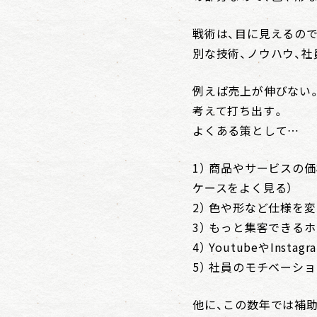
戦術は、目に見えるの
別な技術、ノウハウ、
例えば売上が伸びない
考えて打ち出す。
よくある策として…
1） 商品やサービスの
ケースをよく見る）
2） 色や形など仕様を
3） もっと集客できる
4） YoutubeやIns
5） 社員のモチベーシ
他に、この数年では補