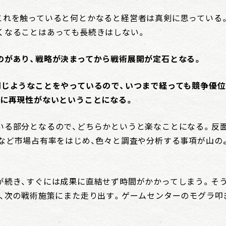
これを触っていると何とかなると経営者は真剣に思っている
くなることはあっても長続きはしない。
のがあり、戦略が決まってから戦術展開が定石となる。
同じようなことをやっているので、いつまで経っても競争優
営に再現性がないということになる。
いる部分となるので、どちらかというと楽なことになる。反面
となど市場占有率をはじめ、色々と調査や分析する事項が山の
が続き、すぐには成果に直結せず時間がかかってしまう。そう
り、次の戦術施策にまた走り出す。ゲームセンターのモグラ叩