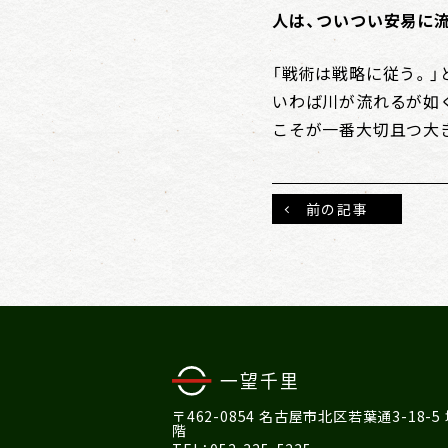
人は、ついつい安易に
「戦術は戦略に従う。
いわば川が流れるが如
こそが一番大切且つ大
前の記事
〒462-0854 名古屋市北区若葉通3-18-5
階