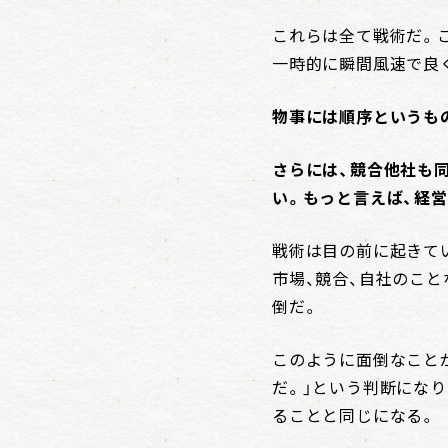
これらは全て戦術だ。
一時的に瞬間風速で良
物事には順序というも
さらには、競合他社も
い。もっと言えば、経
戦術は目の前に起きて
市場、競合、自社のこ
倒だ。
このように面倒なこと
だ。」という判断にな
ることと同じになる。