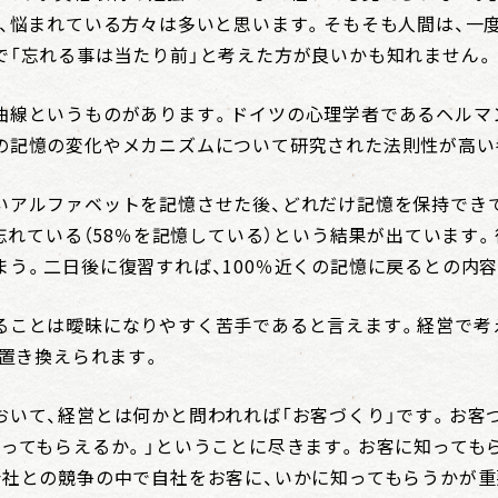
ど、悩まれている方々は多いと思います。そもそも人間は、一
で「忘れる事は当たり前」と考えた方が良いかも知れません。
曲線というものがあります。ドイツの心理学者であるヘルマ
の記憶の変化やメカニズムについて研究された法則性が高い
いアルファベットを記憶させた後、どれだけ記憶を保持でき
を忘れている（58％を記憶している）という結果が出ています
う。二日後に復習すれば、100％近くの記憶に戻るとの内容
ることは曖昧になりやすく苦手であると言えます。経営で考
に置き換えられます。
おいて、経営とは何かと問われれば「お客づくり」です。お客
知ってもらえるか。」ということに尽きます。お客に知っても
会社との競争の中で自社をお客に、いかに知ってもらうかが重