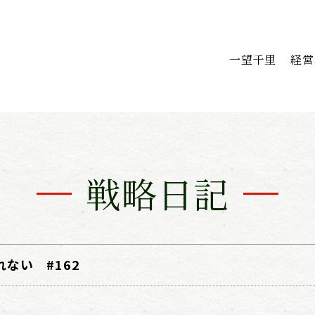
一望千里
経営
戦略日記
ない #162