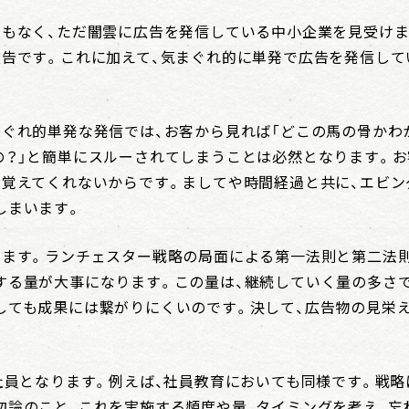
定もなく、ただ闇雲に広告を発信している中小企業を見受けま
広告です。これに加えて、気まぐれ的に単発で広告を発信し
まぐれ的単発な発信では、お客から見れば「どこの馬の骨かわ
の？」と簡単にスルーされてしまうことは必然となります。お
は覚えてくれないからです。ましてや時間経過と共に、エビ
しまいます。
ります。ランチェスター戦略の局面による第一法則と第二法
する量が大事になります。この量は、継続していく量の多さで
しても成果には繋がりにくいのです。決して、広告物の見栄
、社員となります。例えば、社員教育においても同様です。戦
勿論のこと、これを実施する頻度や量、タイミングを考え、忘