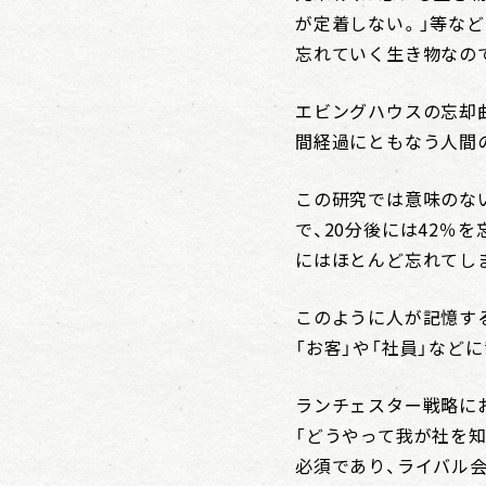
が定着しない。」等な
忘れていく生き物なの
エビングハウスの忘却
間経過にともなう人間
この研究では意味のな
で、20分後には42％
にはほとんど忘れてしま
このように人が記憶す
「お客」や「社員」など
ランチェスター戦略に
「どうやって我が社を
必須であり、ライバル