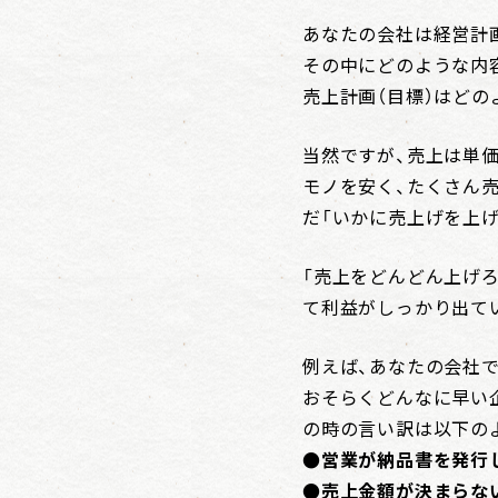
あなたの会社は経営計
その中にどのような内
売上計画（目標）はど
当然ですが、売上は単
モノを安く、たくさん
だ「いかに売上げを上
「売上をどんどん上げ
て利益がしっかり出て
例えば、あなたの会社
おそらくどんなに早い
の時の言い訳は以下の
●営業が納品書を発行
●売上金額が決まらな