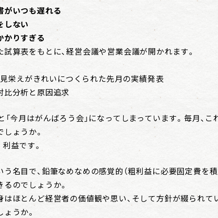
書がいつも遅れる
をしない
かかりすぎる
た試算表をもとに、経営会議や営業会議が開かれます。
けて見栄えがきれいにつくられた先月の実績発表
対比分析と原因追求
と「今月はがんばろう会」になってしまっています。毎月、こ
でしょうか。
。利益です。
いう名目で、鉛筆なめなめの感覚的（粗利益に必要固定費を積
きるのでしょうか。
身はほとんど経営者の価値観や思い、そして方針が綴られて
しょうか。