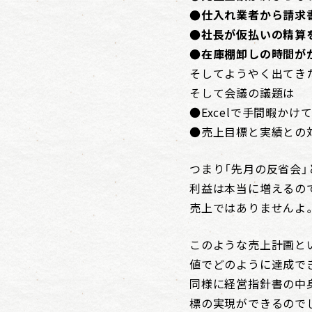
●仕入れ業者から請求
●社長が仮払いの精算
●在庫棚卸しの時間が
そしてようやく出てき
そして会議の議題は
●Excelで手間暇か
●売上目標と実績との
つまり「先月の反省会」
利益は本当に増えるの
売上ではありませんよ
このような売上計画と
値でどのように達成で
同様に経営指針書の中
標の実現ができるので