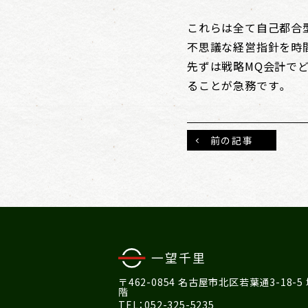
これらは全て自己都合
不思議な経営指針を時
先ずは戦略MQ会計で
ることが急務です。
前の記事
〒462-0854 名古屋市北区若葉通3-18-5
階
TEL：052-325-5235