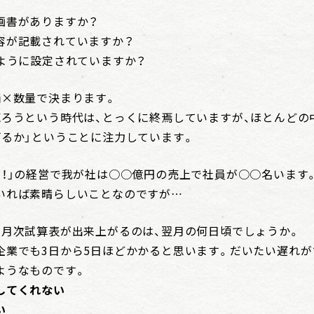
画書がありますか？
容が記載されていますか？
のように設定されていますか？
価×数量で決まります。
売ろうという時代は、とっくに終焉していますが、ほとんどの
げるか」ということに注力しています。
ろ！」の経営で我が社は○○億円の売上で社員が○○名います
いれば素晴らしいことなのですが…
で月次試算表が出来上がるのは、翌月の何日頃でしょうか。
企業でも3日から5日ほどかかると思います。だいたい遅れが
ようなものです。
してくれない
い