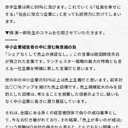
赤字企業は実に80%に及びます。これでいくら「社員を幸せに
する」「社会に役立つ企業に」と言っても説得力に欠けてしまい
ます。
▼岡 漱一郎先生のコラムを引用させていただきます。
━━━
中小企業経営者の中に潜む無意識の負
「シェアなくして売上の保証なし。」 この言葉は故田岡信夫氏
が残された言葉です。ランチェスター戦略の最大の特徴とも言
える一位主義を明確に表した言葉だと思います。
世の中の中小企業の90％以上は売上主義だと思います。前年対
比○○％アップを掲げた売上目標です。売上規模拡大のみを目
的とした目標は、考えることを放棄した信者のように、疑いも
なく中小企業に長きに渡り蔓延しています。
それは、全国にある多くの経営者団体で偽りの成功基準とし
て、今なお引き継がれており、その結果、「売上が多いのが成功」
という戦略ＭQ会計の視点から見ると、とんでもない間違った