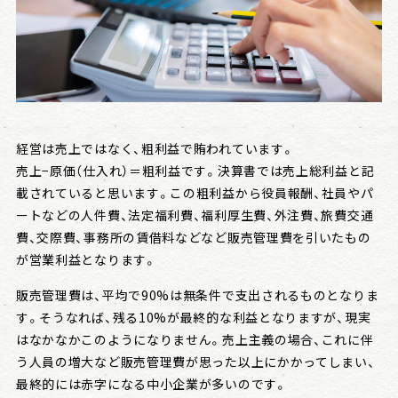
会社情報
戦略日記
経営は売上ではなく、粗利益で賄われています。
売上−原価（仕入れ）＝粗利益です。決算書では売上総利益と記
載されていると思います。この粗利益から役員報酬、社員やパ
ートなどの人件費、法定福利費、福利厚生費、外注費、旅費交通
費、交際費、事務所の賃借料などなど販売管理費を引いたもの
が営業利益となります。
販売管理費は、平均で90%は無条件で支出されるものとなりま
す。そうなれば、残る10%が最終的な利益となりますが、現実
はなかなかこのようになりません。売上主義の場合、これに伴
う人員の増大など販売管理費が思った以上にかかってしまい、
最終的には赤字になる中小企業が多いのです。