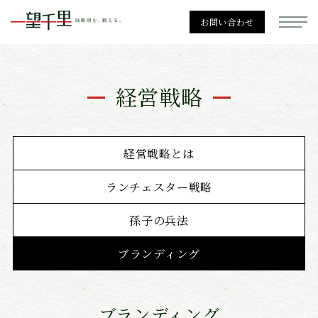
お問い合わせ
一望千里
経営戦略
経営戦略
経営戦略とは
ランチェスター戦略
勉強会一覧
孫子の兵法
ブランディング
個別相談
ブランディング