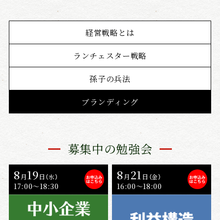
経営戦略とは
ランチェスター戦略
孫子の兵法
ブランディング
募集中の勉強会
8
19
8
21
月
日
月
日
（水）
（金）
17:00〜18:30
16:00〜18:00