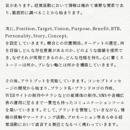
言があります。経営活動において情報は極めて重要な要素であ
り、徹底的に調べることから始まります。
次に、Position、Target、Vision、Purpose、Benefit、RTB、
Personality、Story、Concept、
を設定していきます。競合との位置関係、ターゲットの選定、何
を目指しどんな存在意義があるのか、どのような価値を提供で
き、なぜそれが実現できるのか、どんな性格を持ち、心に響くス
トーリーは何か、ブレない軸とは何かを構築していきます。
その後、アウトプットを実施していきます。コンセプトメッセ
ージの開発から始まり、ブランド名・ブランドロゴの作成、
WEBサイトの制作やチラシなどの紙媒体の制作、SNSや各種広
告の運用に至るまで一貫性も持ったコミュニケーションツール
を築いていきます。そして、ブランドを管理していきながら、情
報の接触やマーケティング活動、プロモーション等あらゆる経
営活動において直言する側近となるべく携わっていきます。