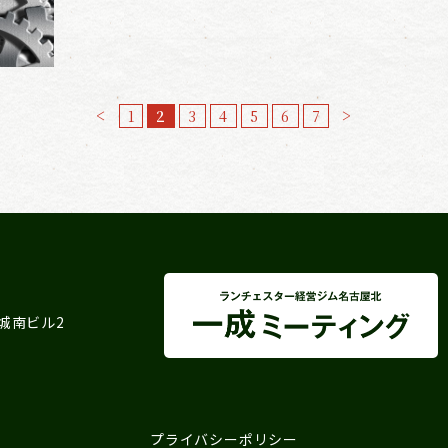
<
>
1
2
3
4
5
6
7
 城南ビル2
プライバシーポリシー