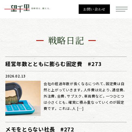
お問い合わせ
一望千里
戦略日記
経営戦略
経営年数とともに膨らむ固定費 #273
2026.02.13
会社の経過年数が長くなるにつれて、固定費は自
然と上がっていきます。人件費は元より、通信費、
勉強会一覧
外注費、会費、サブスク、車両費など。一つひとつ
は小さくとも、確実に積み重なっていくのが固定
費です。 これは、人 […]
個別相談
メモをとらない社長 #272