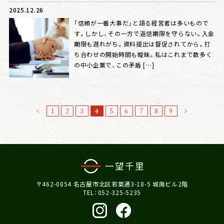
2025.12.26
「信頼が一番大事だ」と語る経営者は多いもので
す。しかし、その一方で返信期限を守らない。入金
期限も遅れがち。資料提出は督促されてから。打
ち合わせの開始時間も曖昧。私はこれまで数多く
の中小企業で、この矛盾 […]
<
1
2
3
4
5
6
7
8
9
>
〒462-0854 名古屋市北区若葉通3-18-5 城南ビル2階
TEL：052-325-5235